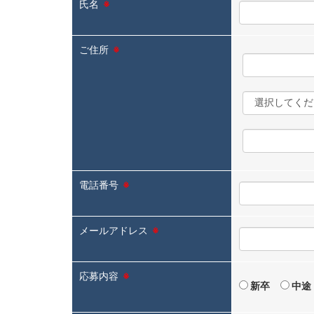
氏名
※
ご住所
※
電話番号
※
メールアドレス
※
応募内容
※
新卒
中途